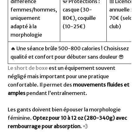
différence
🥋 Protections :
📅 Licence
femmes/hommes,
casque (30-
annuelle : 1
uniquement
80€), coquille
70€ (selon
adapté à la
(10-25€)
club)
morphologie
🔥 Une séance brûle 500-800 calories ! Choisissez
qualité et confort pour débuter sans douleur 😎
Le short de boxe
est un équipement souvent
négligé mais important pour une pratique
confortable. Il permet des
mouvements fluides et
amples
pendant l’entraînement.
Les gants doivent bien épouser la morphologie
féminine.
Optez pour 10 à 12 oz (280-340g) avec
rembourrage pour absorption
. 💨