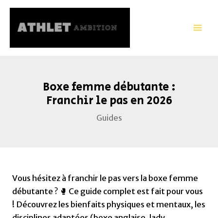
Aller
Navigation
Mai
au
des
Men
contenu
articles
Boxe femme débutante :
Franchir le pas en 2026
Guides
Vous hésitez à franchir le pas vers la boxe femme
débutante ? 🥊 Ce guide complet est fait pour vous
! Découvrez les bienfaits physiques et mentaux, les
disciplines adaptées (boxe anglaise, lady