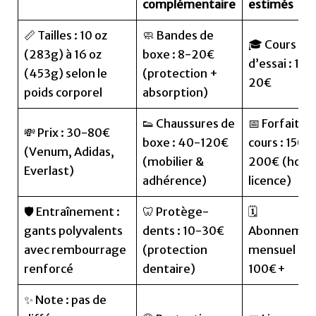
complémentaire
estimés
📏 Tailles : 10 oz
🧼 Bandes de
🎓 Cours
(283g) à 16 oz
boxe : 8-20€
d’essai : 10-
(453g) selon le
(protection +
20€
poids corporel
absorption)
👟 Chaussures de
📅 Forfait 10
💸 Prix : 30-80€
boxe : 40-120€
cours : 150-
(Venum, Adidas,
(mobilier &
200€ (hors
Everlast)
adhérence)
licence)
🛡️ Entraînement :
🦷 Protège-
🗓️
gants polyvalents
dents : 10-30€
Abonnemen
avec rembourrage
(protection
mensuel :
renforcé
dentaire)
100€+
✨ Note : pas de