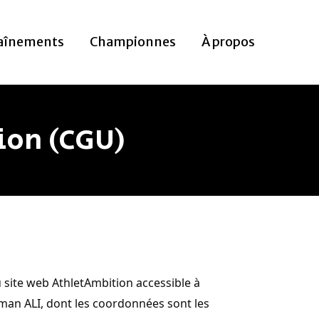
aînements
Championnes
À propos
ion (CGU)
u site web AthletAmbition accessible à
thman ALI, dont les coordonnées sont les