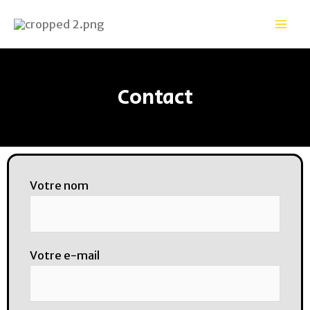
Aller
Mai
au
Men
contenu
Contact
Votre nom
Votre e-mail